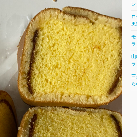
ン
ロ
黒
モ
ラ
山
ラ
三
ら