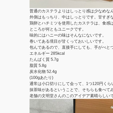
普通のカステラよりはしっとり感は少なめな
外側はもっちり、中はしっとりです。甘すぎ
鶏卵とハチミツを使用したカステラは、食感
ところが何ともユニークです。
味的にはハニーの味はそんなにないです。
巻いてある境目が甘くっておいしいです。
包んであるので、直接手にしても、手がべと
エネルギー 285kcal
たんぱく質 5.7g
脂質 5.8g
炭水化物 52.4g
(100gあたり)
通常は小口切りにして会って、1つ120円くら
抹茶味があるということで、そちらも食べて
老舗の文明堂さんのこのアイデア素晴らしい