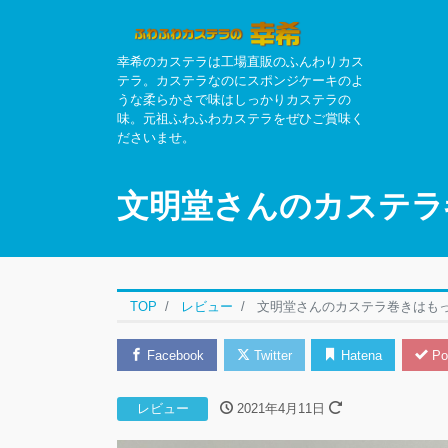
幸希のカステラは工場直販のふんわりカス
テラ。カステラなのにスポンジケーキのよ
うな柔らかさで味はしっかりカステラの
味。元祖ふわふわカステラをぜひご賞味く
ださいませ。
文明堂さんのカステラ
TOP
レビュー
文明堂さんのカステラ巻きはも
Facebook
Twitter
Hatena
Po
レビュー
2021年4月11日